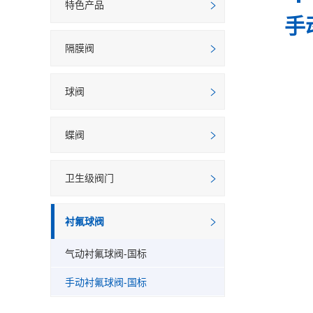
特色产品
手
隔膜阀
球阀
蝶阀
卫生级阀门
衬氟球阀
气动衬氟球阀-国标
手动衬氟球阀-国标