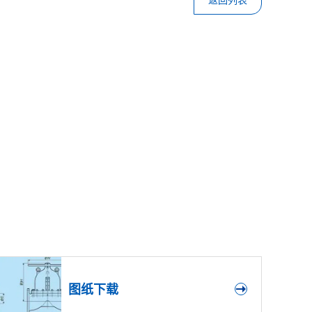
返回列表
图纸下载